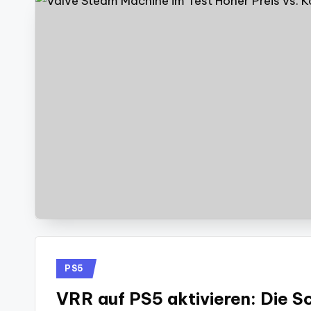
Posted
PS5
in
VRR auf PS5 aktivieren: Die Sc