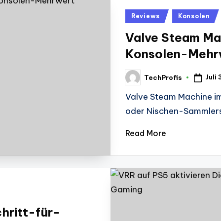
Posted
Reviews
Konsolen
in
Valve Steam Mac
Konsolen-Mehr
Juli
TechProfis
Posted
by
Valve Steam Machine im
oder Nischen-Sammlerst
Read More
hritt-für-