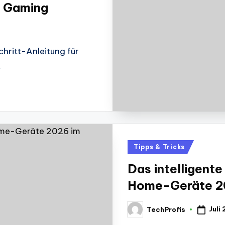
s Gaming
chritt-Anleitung für
…
Posted
Tipps & Tricks
in
Das intelligent
Home-Geräte 20
Juli
TechProfis
Posted
by