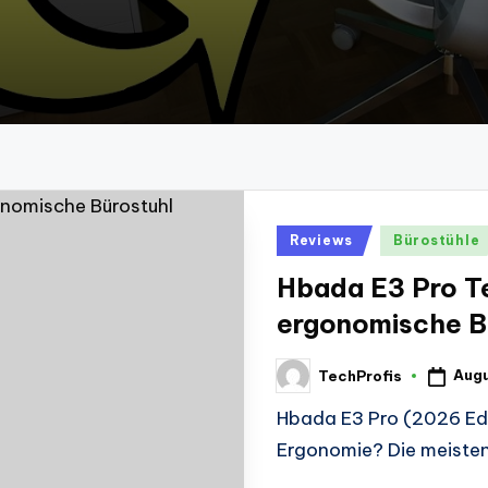
Posted
Reviews
Bürostühle
in
Hbada E3 Pro Te
ergonomische B
Augu
TechProfis
Posted
by
Hbada E3 Pro (2026 Edit
Ergonomie? Die meisten