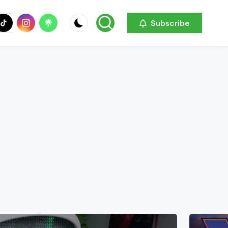
be
ik
Instagram
Linktree
Subscribe
ok