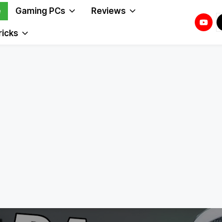
e
Gaming PCs
Reviews
Youtu
T
T
ricks