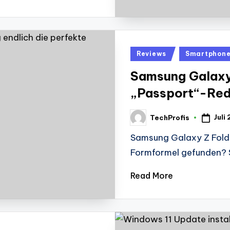
Posted
Reviews
Smartphon
in
Samsung Galaxy 
„Passport“-Red
Juli
TechProfis
Posted
by
Samsung Galaxy Z Fold 
Formformel gefunden? 
Read More