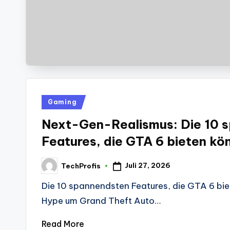
Posted
Gaming
in
Next-Gen-Realismus: Die 10 
Features, die GTA 6 bieten kö
Juli 27, 2026
TechProfis
Posted
by
Die 10 spannendsten Features, die GTA 6 bie
Hype um Grand Theft Auto…
Read More