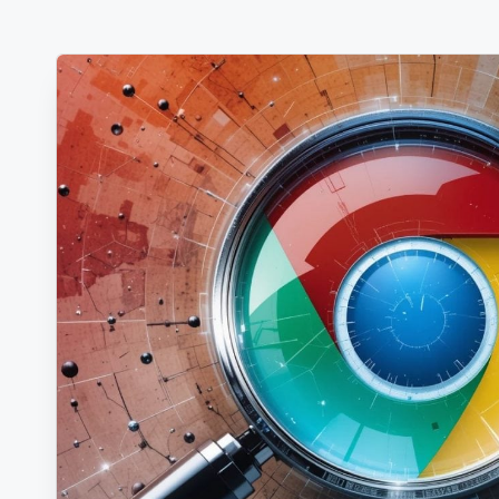
-
Berichte
und
mehr.