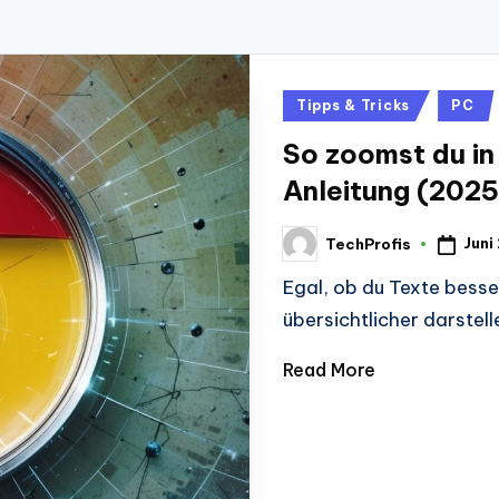
Posted
Tipps & Tricks
PC
in
So zoomst du in
Anleitung (2025
Juni
TechProfis
Posted
by
Egal, ob du Texte besse
übersichtlicher darstel
Read More