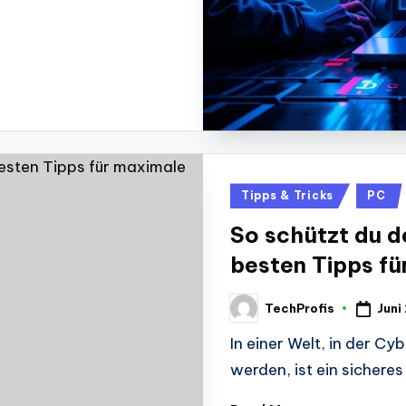
Posted
Tipps & Tricks
PC
in
So schützt du d
besten Tipps fü
Juni
TechProfis
Posted
by
In einer Welt, in der C
werden, ist ein sichere