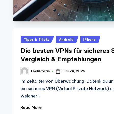
Posted
Tipps & Tricks
Android
iPhone
in
Die besten VPNs für sicheres 
Vergleich & Empfehlungen
Juni 24, 2025
TechProfis
Posted
by
Im Zeitalter von Überwachung, Datenklau und
ein sicheres VPN (Virtual Private Network) 
welcher…
Read More