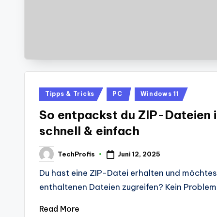
Posted
Tipps & Tricks
PC
Windows 11
in
So entpackst du ZIP-Dateien 
schnell & einfach
Juni 12, 2025
TechProfis
Posted
by
Du hast eine ZIP-Datei erhalten und möchtes
enthaltenen Dateien zugreifen? Kein Problem!
Read More