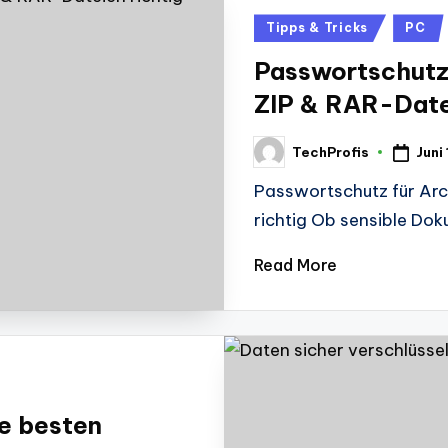
Posted
Tipps & Tricks
PC
in
Passwortschutz 
ZIP & RAR-Datei
Juni
TechProfis
Posted
by
Passwortschutz für Arc
richtig Ob sensible Do
Read More
ie besten