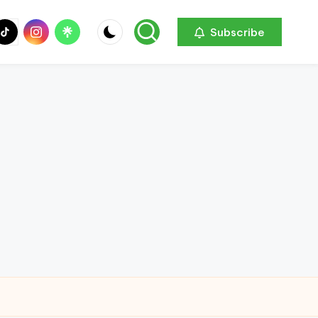
be
ik
Instagram
Linktree
Subscribe
ok