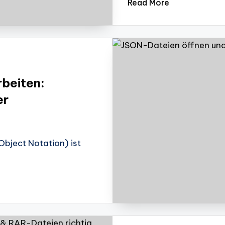
Read More
beiten:
er
bject Notation) ist