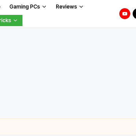
e
Gaming PCs
Reviews
Youtu
T
T
ricks