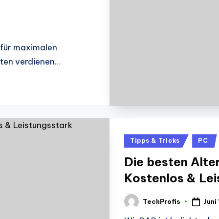
s für maximalen
aten verdienen…
Posted
Tipps & Tricks
PC
in
Die besten Alte
Kostenlos & Lei
Juni
TechProfis
Posted
by