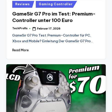
Posted
Reviews
Gaming Controller
in
GameSir G7 Pro im Test: Premium-
Controller unter 100 Euro
TechProfis
Februar 17, 2026
Posted
by
GameSir G7 Pro Test: Premium-Controller für PC,
Xbox und Mobile? Einleitung Der GameSir G7 Pro…
Read More