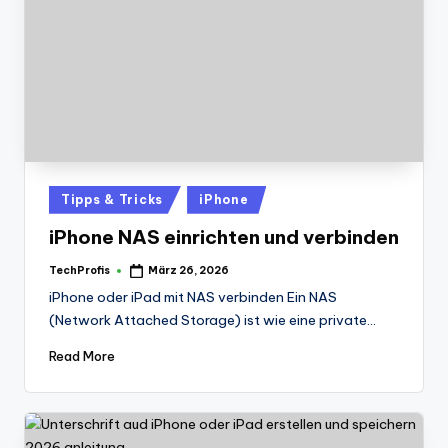
Posted
Tipps & Tricks
iPhone
in
iPhone NAS einrichten und verbinden
TechProfis
März 26, 2026
Posted
by
iPhone oder iPad mit NAS verbinden Ein NAS
(Network Attached Storage) ist wie eine private…
Read More