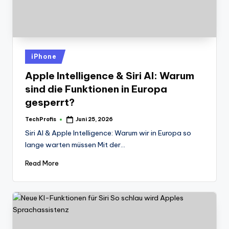
Posted
iPhone
in
Apple Intelligence & Siri AI: Warum
sind die Funktionen in Europa
gesperrt?
TechProfis
Juni 25, 2026
Posted
by
Siri AI & Apple Intelligence: Warum wir in Europa so
lange warten müssen Mit der…
Read More