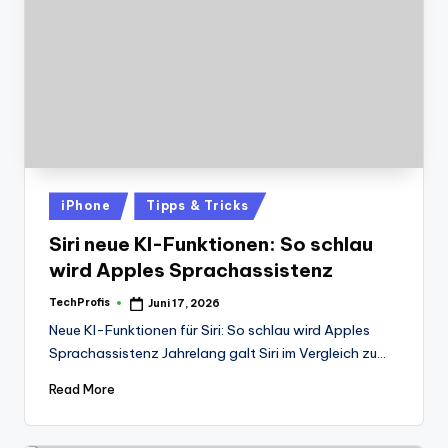
Posted
iPhone
Tipps & Tricks
in
Siri neue KI-Funktionen: So schlau
wird Apples Sprachassistenz
TechProfis
Juni 17, 2026
Posted
by
Neue KI-Funktionen für Siri: So schlau wird Apples
Sprachassistenz Jahrelang galt Siri im Vergleich zu…
Read More