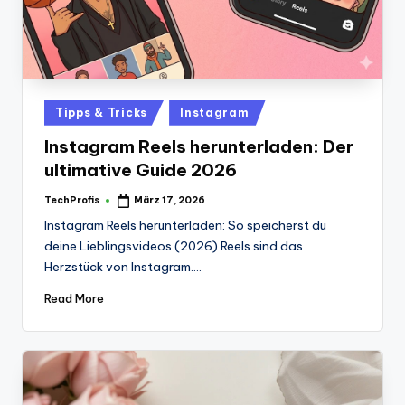
Posted
Tipps & Tricks
Instagram
in
Instagram Reels herunterladen: Der
ultimative Guide 2026
TechProfis
März 17, 2026
Posted
by
Instagram Reels herunterladen: So speicherst du
deine Lieblingsvideos (2026) Reels sind das
Herzstück von Instagram.…
Read More