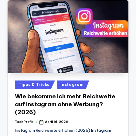
Posted
Tipps & Tricks
Instagram
in
Wie bekomme ich mehr Reichweite
auf Instagram ohne Werbung?
(2026)
TechProfis
April 16, 2026
Posted
by
Instagram Reichweite erhöhen (2026) Instagram