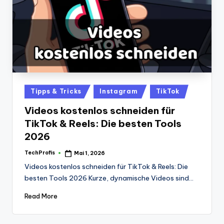
Posted
Tipps & Tricks
Instagram
TikTok
in
Videos kostenlos schneiden für
TikTok & Reels: Die besten Tools
2026
TechProfis
Mai 1, 2026
Posted
by
Videos kostenlos schneiden für TikTok & Reels: Die
besten Tools 2026 Kurze, dynamische Videos sind…
Read More