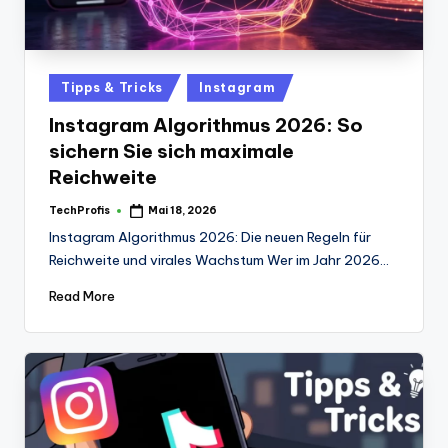
Posted
Tipps & Tricks
Instagram
in
Instagram Algorithmus 2026: So
sichern Sie sich maximale
Reichweite
TechProfis
Mai 18, 2026
Posted
by
Instagram Algorithmus 2026: Die neuen Regeln für
Reichweite und virales Wachstum Wer im Jahr 2026…
Read More