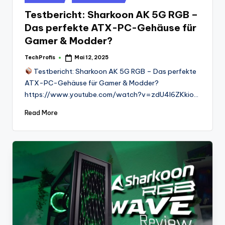
in
Testbericht: Sharkoon AK 5G RGB –
Das perfekte ATX-PC-Gehäuse für
Gamer & Modder?
TechProfis
Mai 12, 2025
Posted
by
Testbericht: Sharkoon AK 5G RGB – Das perfekte
ATX-PC-Gehäuse für Gamer & Modder?
https://www.youtube.com/watch?v=zdU4l6ZKkio…
Read More