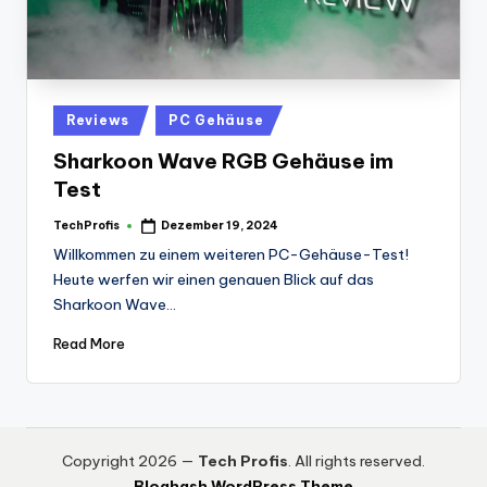
Posted
Reviews
PC Gehäuse
in
Sharkoon Wave RGB Gehäuse im
Test
TechProfis
Dezember 19, 2024
Posted
by
Willkommen zu einem weiteren PC-Gehäuse-Test!
Heute werfen wir einen genauen Blick auf das
Sharkoon Wave…
Read More
Copyright 2026 —
Tech Profis
. All rights reserved.
Bloghash WordPress Theme