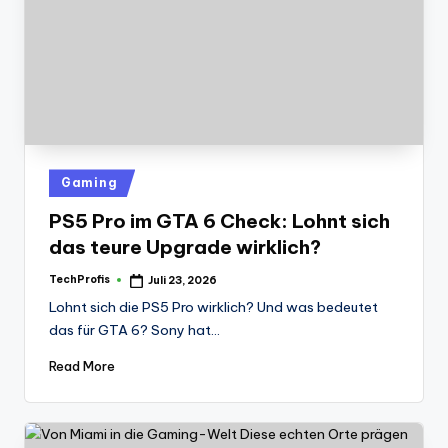
Posted
Gaming
in
PS5 Pro im GTA 6 Check: Lohnt sich
das teure Upgrade wirklich?
TechProfis
Juli 23, 2026
Posted
by
Lohnt sich die PS5 Pro wirklich? Und was bedeutet
das für GTA 6? Sony hat…
Read More