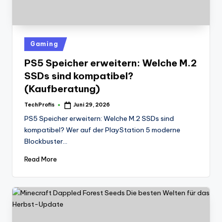
Posted
Gaming
in
PS5 Speicher erweitern: Welche M.2
SSDs sind kompatibel?
(Kaufberatung)
TechProfis
Juni 29, 2026
Posted
by
PS5 Speicher erweitern: Welche M.2 SSDs sind
kompatibel? Wer auf der PlayStation 5 moderne
Blockbuster…
Read More