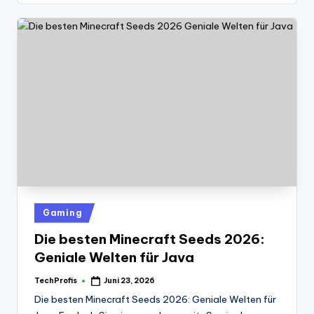
Posted
Gaming
in
Die besten Minecraft Seeds 2026:
Geniale Welten für Java
TechProfis
Juni 23, 2026
Posted
by
Die besten Minecraft Seeds 2026: Geniale Welten für