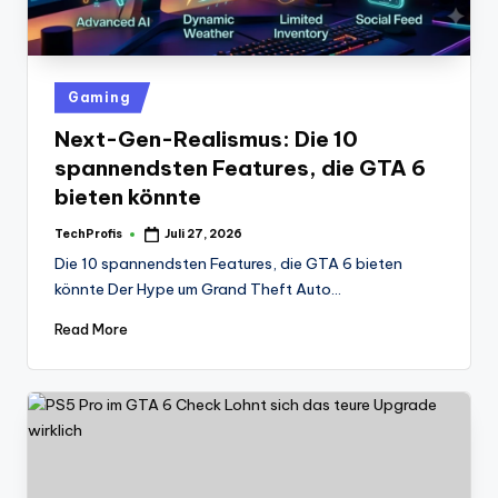
Posted
Gaming
in
Next-Gen-Realismus: Die 10
spannendsten Features, die GTA 6
bieten könnte
TechProfis
Juli 27, 2026
Posted
by
Die 10 spannendsten Features, die GTA 6 bieten
könnte Der Hype um Grand Theft Auto…
Read More