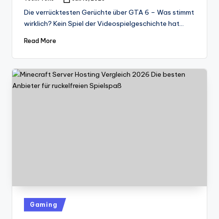
Posted
by
Die verrücktesten Gerüchte über GTA 6 – Was stimmt
wirklich? Kein Spiel der Videospielgeschichte hat…
Read More
Posted
Gaming
in