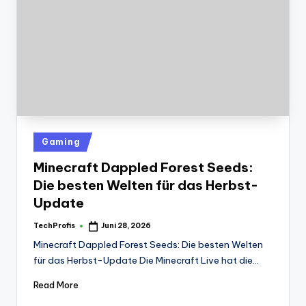
Posted
Gaming
in
Minecraft Dappled Forest Seeds:
Die besten Welten für das Herbst-
Update
TechProfis
Juni 28, 2026
Posted
by
Minecraft Dappled Forest Seeds: Die besten Welten
für das Herbst-Update Die Minecraft Live hat die…
Read More