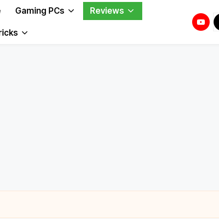
e
Gaming PCs
Reviews
Youtu
T
T
ricks