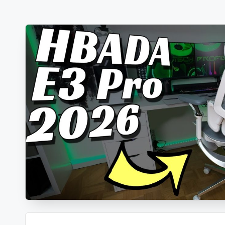
-
Berichte
und
mehr.