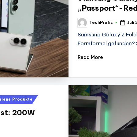
„Passport“-Red
Juli
TechProfis
Posted
by
Samsung Galaxy Z Fold 
Formformel gefunden? 
Read More
hlene Produkte
est: 200W