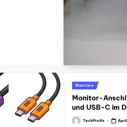
Posted
Monitore
in
Monitor-Anschl
und USB-C im D
Apri
TechProfis
Posted
by