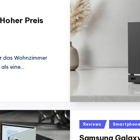
Hoher Preis
für das Wohnzimmer
als eine…
Posted
Reviews
Smartphon
in
Samsung Galaxy 