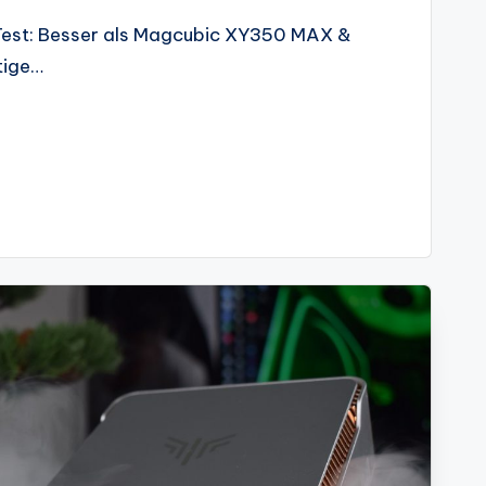
est: Besser als Magcubic XY350 MAX &
tige…