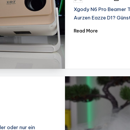
by
Xgody N6 Pro Beamer T
Aurzen Eazze D1? Güns
Read More
er oder nur ein