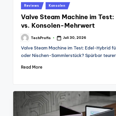
Posted
Reviews
Konsolen
in
Valve Steam Machine im Test: 
vs. Konsolen-Mehrwert
Juli 30, 2026
TechProfis
Posted
by
Valve Steam Machine im Test: Edel-Hybrid 
oder Nischen-Sammlerstück? Spürbar teurer 
Read More