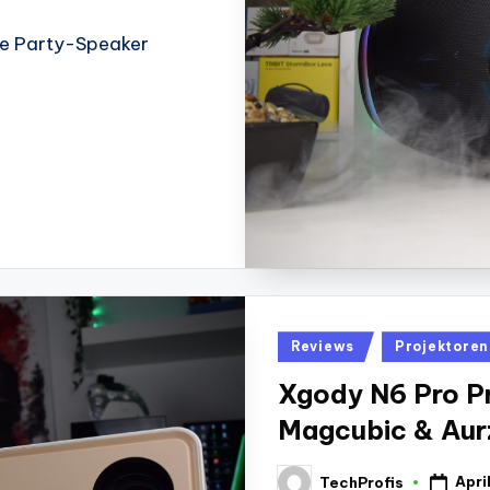
le Party-Speaker
Posted
Reviews
Projektoren
in
Xgody N6 Pro Pr
Magcubic & Aur
Apri
TechProfis
Posted