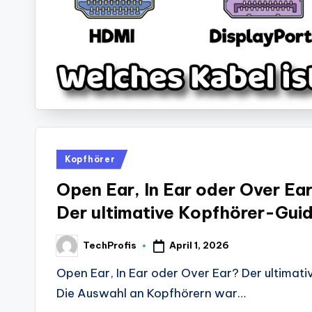
Posted
Kopfhörer
in
Open Ear, In Ear oder Over Ea
Der ultimative Kopfhörer-Gui
April 1, 2026
TechProfis
Posted
by
Open Ear, In Ear oder Over Ear? Der ultimat
Die Auswahl an Kopfhörern war…