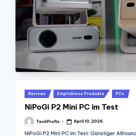
Posted
Reviews
Empfohlene Produkte
PCs
in
NiPoGi P2 Mini PC im Test
April 10, 2026
TechProfis
Posted
by
NiPoGi P2 Mini PC im Test: Günstiger Allround