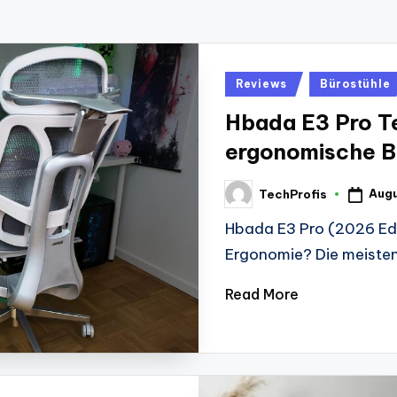
Posted
Reviews
Bürostühle
in
Hbada E3 Pro Te
ergonomische B
Augu
TechProfis
Posted
by
Hbada E3 Pro (2026 Edit
Ergonomie? Die meisten
Read More