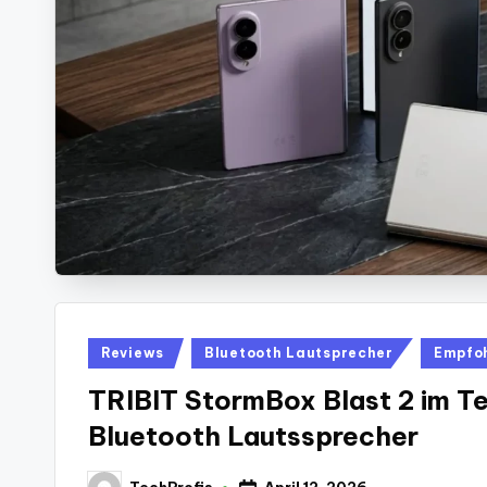
Posted
Reviews
Bluetooth Lautsprecher
Empfo
in
TRIBIT StormBox Blast 2 im T
Bluetooth Lautssprecher