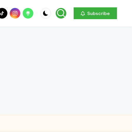
be
ik
Instagram
Linktree
Subscribe
ok