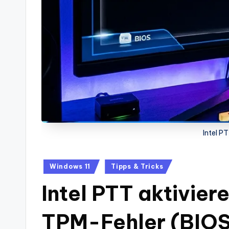
Intel P
Posted
Windows 11
Tipps & Tricks
in
Intel PTT aktiviere
TPM-Fehler (BIOS