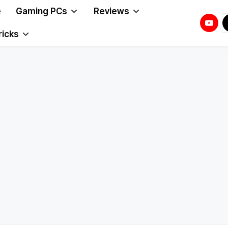
e
Gaming PCs
Reviews
Youtu
T
T
ricks