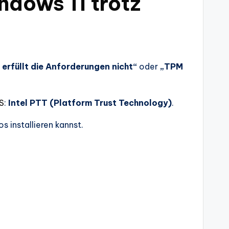
indows 11 trotz
 erfüllt die Anforderungen nicht“
oder
„TPM
S
:
Intel PTT (Platform Trust Technology)
.
s installieren kannst.