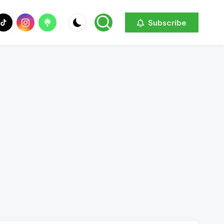
be
ik
Instagram
Linktree
Subscribe
ok