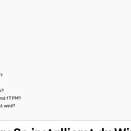
T?
n?
 und fTPM?
t wird?