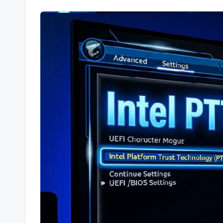
-
Berichte
und
mehr.