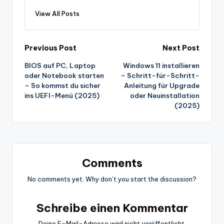
View All Posts
Post
Previous Post
Next Post
BIOS auf PC, Laptop
Windows 11 installieren
navigation
oder Notebook starten
– Schritt-für-Schritt-
– So kommst du sicher
Anleitung für Upgrade
ins UEFI-Menü (2025)
oder Neuinstallation
(2025)
Comments
No comments yet. Why don’t you start the discussion?
Schreibe einen Kommentar
Deine E-Mail-Adresse wird nicht veröffentlicht.