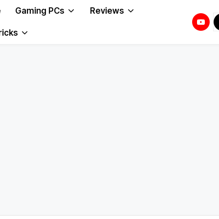
e
Gaming PCs
Reviews
Youtu
T
T
ricks