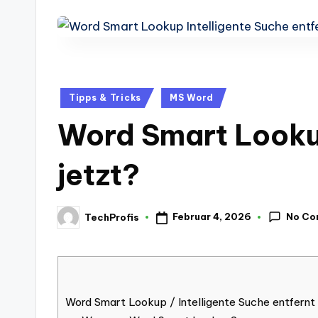
-
Berichte
und
mehr.
Posted
Tipps & Tricks
MS Word
in
Word Smart Lookup
jetzt?
No Co
Februar 4, 2026
TechProfis
Posted
by
Word Smart Lookup / Intelligente Suche entfernt