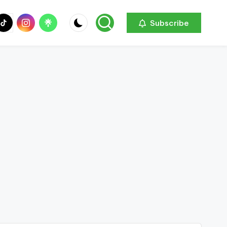
be
ik
Instagram
Linktree
Subscribe
ok