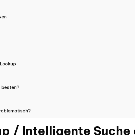
ven
 Lookup
 besten?
roblematisch?
 / Intelligente Suche 