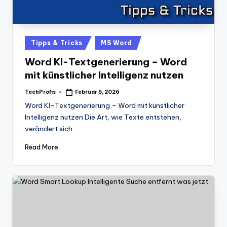
Posted
Tipps & Tricks
MS Word
in
Word KI-Textgenerierung – Word
mit künstlicher Intelligenz nutzen
TechProfis
Februar 5, 2026
Posted
by
Word KI-Textgenerierung – Word mit künstlicher
Intelligenz nutzen Die Art, wie Texte entstehen,
verändert sich…
Read More