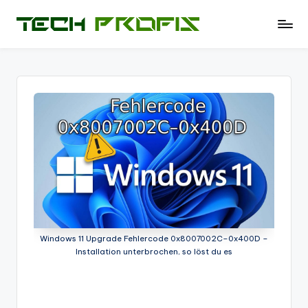
Skip
T
News
to
und
e
content
Tests
c
zu
PCs
h
-
P
Hardware
r
-
Software
of
-
i
Tipps
-
s
Test
Windows 11 Upgrade Fehlercode 0x8007002C–0x400D –
-
Installation unterbrochen, so löst du es
Berichte
und
mehr.