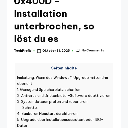
0x400D –
Installation
unterbrochen, so
löst du es
No Comments
TechProfis
Oktober 31, 2025
Posted
by
Seiteninhalte
Einleitung: Wenn das Windows 11 Upgrade mittendrin
abbricht
1. Genügend Speicherplatz schaffen
2. Antivirus und Drittanbieter-Software deaktivieren
3. Systemdateien prüfen und reparieren
Schritte:
4. Sauberen Neustart durchführen
5. Upgrade über Installationsassistent oder ISO-
Datei