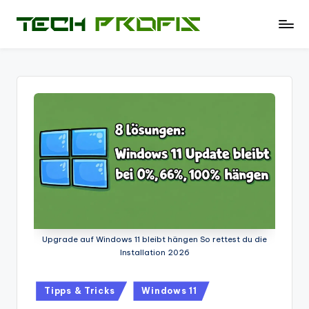
Skip
T
News
to
und
e
content
Tests
c
zu
PCs
h
-
P
Hardware
r
-
Software
of
-
i
Tipps
-
s
Test
Upgrade auf Windows 11 bleibt hängen So rettest du die
-
Installation 2026
Berichte
und
Posted
Tipps & Tricks
Windows 11
mehr.
in