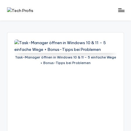
Skip
T
News
to
und
e
content
Tests
c
zu
PCs
h
-
P
Hardware
Task-Manager öffnen in Windows 10 & 11 – 5 einfache Wege
+ Bonus-Tipps bei Problemen
r
-
Software
of
-
i
Tipps
-
s
Test
-
Berichte
und
mehr.