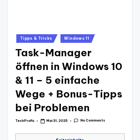
Posted
Tipps & Tricks
Windows 11
in
Task-Manager
öffnen in Windows 10
& 11 – 5 einfache
Wege + Bonus-Tipps
bei Problemen
No Comments
TechProfis
Mai 31, 2025
Posted
by