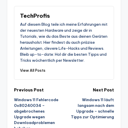
TechProfis
Auf diesem Blog teile ich meine Erfahrungen mit
der neuesten Hardware und zeige dir in
Tutorials, wie du das Beste aus deinen Geräten
herausholst. Hier findest du auch präzise
Anleitungen, clevere Life-Hacks und Reviews.
Bleib up-to-date: Hol dir die besten Tipps und
Tricks wöchentlich per Newsletter.
View All Posts
Post
Previous Post
Next Post
Windows 11 Fehlercode
Windows 11 läuft
navigation
0x80240034 –
langsam nach dem
abgebrochenes
Upgrade – schnelle
Upgrade wegen
Tipps zur Optimierung
Downloadproblemen