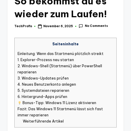
So bekommst du es
wieder zum Laufen!
No Comments
TechProfis
November 6, 2025
Posted
by
Seiteninhalte
Einleitung: Wenn das Startmenü plötzlich streikt
1. Explorer-Prozess neu starten
2. Windows-Shell (Startmenü) über PowerShell
reparieren
3. Windows-Updates prüfen
4. Neues Benutzerkonto anlegen
5. Systemdateien reparieren
6. Hintergrund-Apps prüfen
Bonus-Tipp: Windows 11 Lizenz aktivieren
Fazit: Das Windows 11 Startmenü lässt sich fast
immer reparieren
Weiterführende Artikel