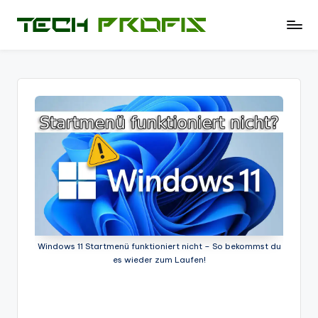
Skip
T
News
to
und
e
content
Tests
c
zu
PCs
h
-
P
Hardware
r
-
Software
of
-
i
Tipps
-
s
Test
Windows 11 Startmenü funktioniert nicht – So bekommst du
-
es wieder zum Laufen!
Berichte
und
mehr.