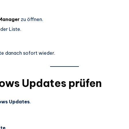
Manager
zu öffnen.
 der Liste.
iste danach sofort wieder.
dows Updates prüfen
ows Updates
.
ate
.