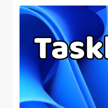
-
Berichte
und
mehr.