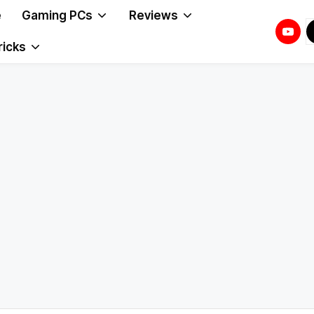
e
Gaming PCs
Reviews
Youtu
T
T
ricks