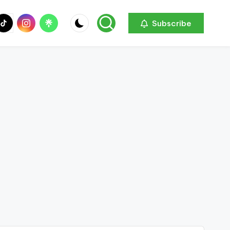
be
ik
Instagram
Linktree
Subscribe
ok