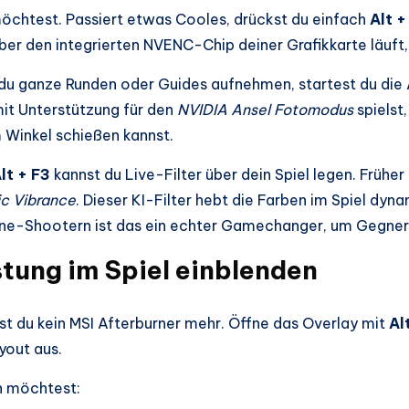
möchtest. Passiert etwas Cooles, drückst du einfach
Alt +
ber den integrierten NVENC-Chip deiner Grafikkarte läuft,
 du ganze Runden oder Guides aufnehmen, startest du di
mit Unterstützung für den
NVIDIA Ansel Fotomodus
spielst
Winkel schießen kannst.
lt + F3
kannst du Live-Filter über dein Spiel legen. Früher
c Vibrance
. Dieser KI-Filter hebt die Farben im Spiel dyn
line-Shootern ist das ein echter Gamechanger, um Gegner 
ung im Spiel einblenden
st du kein MSI Afterburner mehr. Öffne das Overlay mit
Al
out aus.
en möchtest: