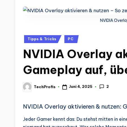
-
Berichte
und
NVIDIA Overla
mehr.
Posted
Tipps & Tricks
PC
in
NVIDIA Overlay ak
Gameplay auf, üb
2
Juni 4, 2025
TechProfis
Posted
by
NVIDIA Overlay aktivieren & nutzen:
Jeder Gamer kennt das: Du stehst mitten in ei