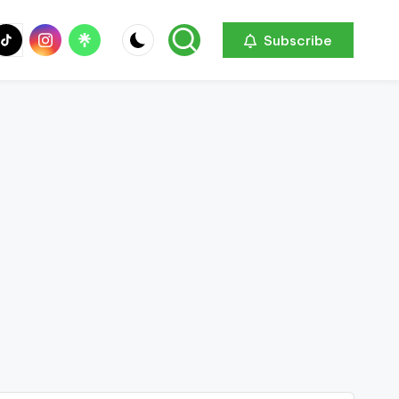
be
ik
Instagram
Linktree
Subscribe
ok