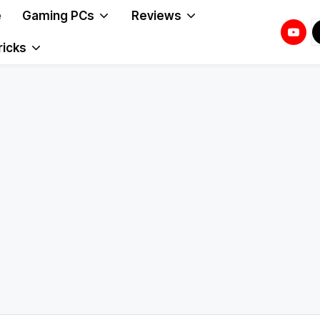
e
Gaming PCs
Reviews
Youtu
T
T
ricks