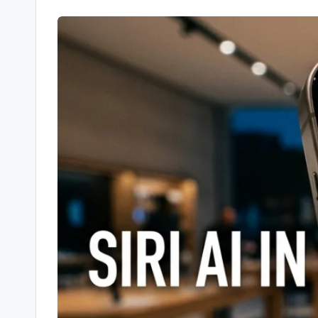
-
Berichte
und
mehr.