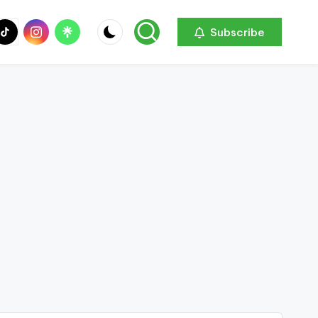
be
ik
Instagram
Linktree
Subscribe
ok