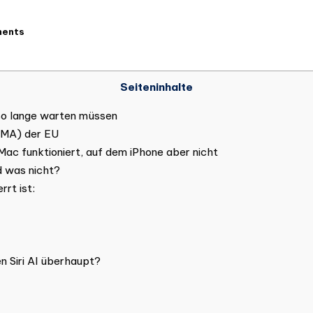
ents
Seiteninhalte
a so lange warten müssen
(DMA) der EU
ac funktioniert, auf dem iPhone aber nicht
d was nicht?
rt ist:
 Siri AI überhaupt?