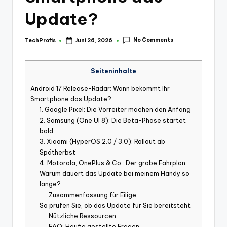
Update?
No Comments
TechProfis
Juni 26, 2026
Posted
by
Seiteninhalte
Android 17 Release-Radar: Wann bekommt Ihr
Smartphone das Update?
1. Google Pixel: Die Vorreiter machen den Anfang
2. Samsung (One UI 8): Die Beta-Phase startet
bald
3. Xiaomi (HyperOS 2.0 / 3.0): Rollout ab
Spätherbst
4. Motorola, OnePlus & Co.: Der grobe Fahrplan
Warum dauert das Update bei meinem Handy so
lange?
Zusammenfassung für Eilige
So prüfen Sie, ob das Update für Sie bereitsteht
Nützliche Ressourcen
FAQ: Häufig gestellte Fragen