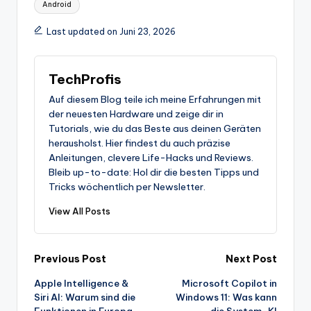
Android
Last updated on Juni 23, 2026
TechProfis
Auf diesem Blog teile ich meine Erfahrungen mit
der neuesten Hardware und zeige dir in
Tutorials, wie du das Beste aus deinen Geräten
herausholst. Hier findest du auch präzise
Anleitungen, clevere Life-Hacks und Reviews.
Bleib up-to-date: Hol dir die besten Tipps und
Tricks wöchentlich per Newsletter.
View All Posts
Post
Previous Post
Next Post
Apple Intelligence &
Microsoft Copilot in
navigation
Siri AI: Warum sind die
Windows 11: Was kann
Funktionen in Europa
die System-KI