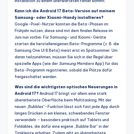
Installation zu einem unerwarteten Fehler kommt.
Kann ich die Android 17 Beta-Version auf meinem
Samsung- oder Xiaomi-Handy installieren?
Google-Pixel-Nutzer konnten die Beta-Phasen im
Frühjahr nutzen, diese sind mit dem finalen Release im
Juni nun vorbei. Für Samsung- und Xiaomi-Geräte
starten die herstellereigenen Beta-Programme (z. B. die
Samsung One UI 8 Beta) meist erst im Spätsommer. Um
daran teilzunehmen, müssen Sie sich in der Regel über
spezielle Apps (wie der
Samsung Members
App) für das
Beta-Programm registrieren, sobald die Plätze dafür
freigeschaltet werden.
Was sind die wichtigsten optischen Neuerungen in
Android 17?
Android 17 bringt vor allem eine stark
überarbeitete Oberfläche beim Multitasking. Mit der
neuen „Bubbles“-Funktion lässt sich fast jede App durch
langes Drücken in ein kleines, schwebendes Fenster
verwandeln – besonders praktisch auf Tablets und
Foldables, die dafür eine eigene „Bubble Bar“ in der
Taskleiste erhalten. Zudem gibt es überarbeitete,