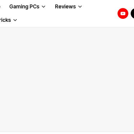
e
Gaming PCs
Reviews
Youtu
T
T
ricks