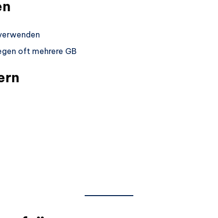
en
e verwenden
egen oft mehrere GB
ern