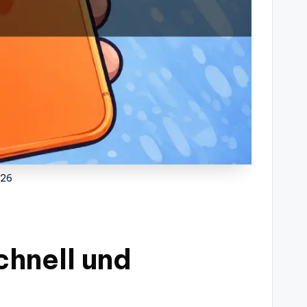
026
chnell und