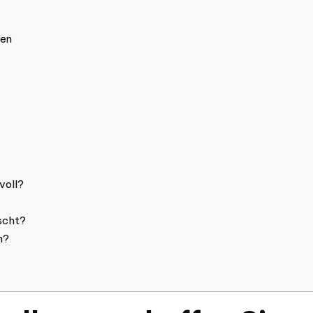
nen
voll?
scht?
n?