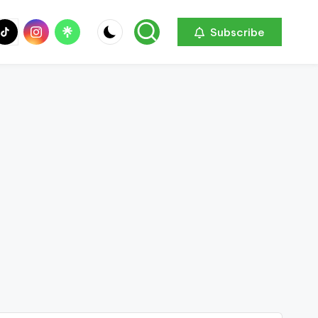
be
ik
Instagram
Linktree
Subscribe
ok