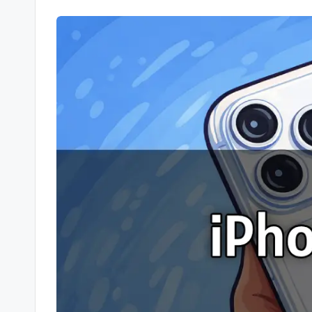
-
Berichte
und
mehr.