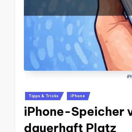
iP
Posted
Tipps & Tricks
iPhone
in
iPhone-Speicher vo
dauerhaft Platz