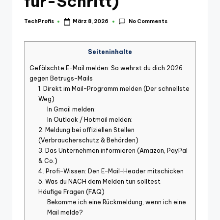
für-Schritt)
No Comments
TechProfis
März 8, 2026
Posted
by
Seiteninhalte
Gefälschte E-Mail melden: So wehrst du dich 2026
gegen Betrugs-Mails
1. Direkt im Mail-Programm melden (Der schnellste
Weg)
In Gmail melden:
In Outlook / Hotmail melden:
2. Meldung bei offiziellen Stellen
(Verbraucherschutz & Behörden)
3. Das Unternehmen informieren (Amazon, PayPal
& Co.)
4. Profi-Wissen: Den E-Mail-Header mitschicken
5. Was du NACH dem Melden tun solltest
Häufige Fragen (FAQ)
Bekomme ich eine Rückmeldung, wenn ich eine
Mail melde?