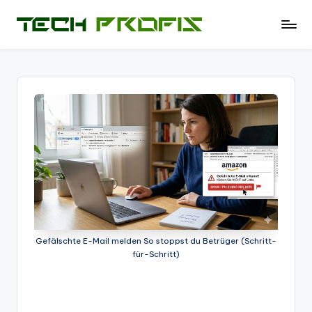
Skip
T
News
to
und
e
content
Tests
c
zu
PCs
h
-
P
Hardware
r
-
Software
of
-
i
Tipps
-
s
Test
Gefälschte E-Mail melden So stoppst du Betrüger (Schritt-
-
für-Schritt)
Berichte
und
mehr.