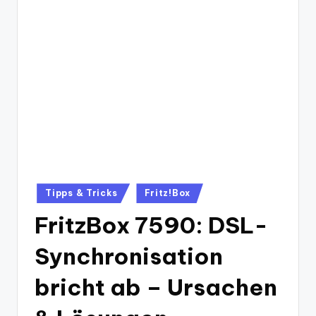
Posted
Tipps & Tricks
Fritz!Box
in
FritzBox 7590: DSL-
Synchronisation
bricht ab – Ursachen