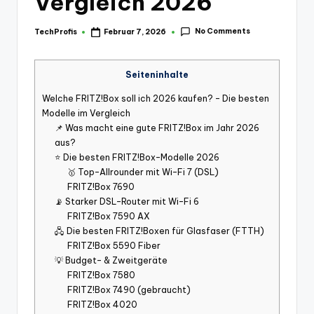
Vergleich 2026
No Comments
TechProfis
Februar 7, 2026
Posted
by
Seiteninhalte
Welche FRITZ!Box soll ich 2026 kaufen? – Die besten
Modelle im Vergleich
📌 Was macht eine gute FRITZ!Box im Jahr 2026
aus?
⭐ Die besten FRITZ!Box-Modelle 2026
🥇 Top-Allrounder mit Wi-Fi 7 (DSL)
FRITZ!Box 7690
📡 Starker DSL-Router mit Wi-Fi 6
FRITZ!Box 7590 AX
🖧 Die besten FRITZ!Boxen für Glasfaser (FTTH)
FRITZ!Box 5590 Fiber
💡 Budget- & Zweitgeräte
FRITZ!Box 7580
FRITZ!Box 7490 (gebraucht)
FRITZ!Box 4020