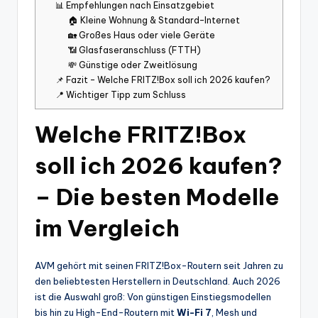
📊 Empfehlungen nach Einsatzgebiet
🏠 Kleine Wohnung & Standard-Internet
🏡 Großes Haus oder viele Geräte
📶 Glasfaseranschluss (FTTH)
💸 Günstige oder Zweitlösung
📌 Fazit – Welche FRITZ!Box soll ich 2026 kaufen?
📍 Wichtiger Tipp zum Schluss
Welche FRITZ!Box
soll ich 2026 kaufen?
– Die besten Modelle
im Vergleich
AVM gehört mit seinen FRITZ!Box-Routern seit Jahren zu
den beliebtesten Herstellern in Deutschland. Auch 2026
ist die Auswahl groß: Von günstigen Einstiegsmodellen
bis hin zu High-End-Routern mit
Wi-Fi 7
, Mesh und