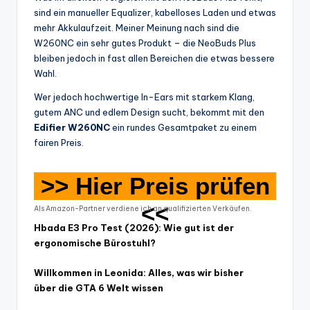
sind ein manueller Equalizer, kabelloses Laden und etwas
mehr Akkulaufzeit. Meiner Meinung nach sind die
W260NC ein sehr gutes Produkt – die NeoBuds Plus
bleiben jedoch in fast allen Bereichen die etwas bessere
Wahl.
Wer jedoch hochwertige In-Ears mit starkem Klang,
gutem ANC und edlem Design sucht, bekommt mit den
Edifier W260NC
ein rundes Gesamtpaket zu einem
fairen Preis.
>> Hier Preis prüfen
<<
Als Amazon-Partner verdiene ich an qualifizierten Verkäufen.
Hbada E3 Pro Test (2026): Wie gut ist der
ergonomische Bürostuhl?
Willkommen in Leonida: Alles, was wir bisher
über die GTA 6 Welt wissen