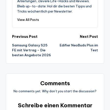
Anleitungen, clevere Life-Hacks und Reviews.
Bleib up-to-date: Hol dir die besten Tipps und
Tricks wöchentlich per Newsletter.
View All Posts
Post
Previous Post
Next Post
Samsung Galaxy S25
Edifier NeoBuds Plus im
navigation
FE mit Vertrag – Die
Test
besten Angebote 2026
Comments
No comments yet. Why don’t you start the discussion?
Schreibe einen Kommentar