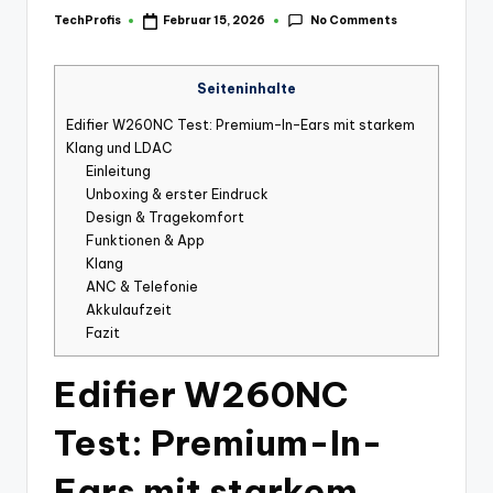
No Comments
TechProfis
Februar 15, 2026
Posted
by
Seiteninhalte
Edifier W260NC Test: Premium-In-Ears mit starkem
Klang und LDAC
Einleitung
Unboxing & erster Eindruck
Design & Tragekomfort
Funktionen & App
Klang
ANC & Telefonie
Akkulaufzeit
Fazit
Edifier W260NC
Test: Premium-In-
Ears mit starkem