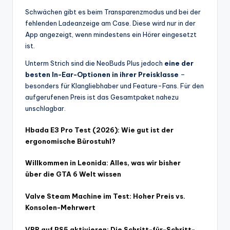
Schwächen gibt es beim Transparenzmodus und bei der
fehlenden Ladeanzeige am Case. Diese wird nur in der
App angezeigt, wenn mindestens ein Hörer eingesetzt
ist.
Unterm Strich sind die NeoBuds Plus jedoch
eine der
besten In-Ear-Optionen in ihrer Preisklasse
–
besonders für Klangliebhaber und Feature-Fans. Für den
aufgerufenen Preis ist das Gesamtpaket nahezu
unschlagbar.
Hbada E3 Pro Test (2026): Wie gut ist der
ergonomische Bürostuhl?
Willkommen in Leonida: Alles, was wir bisher
über die GTA 6 Welt wissen
Valve Steam Machine im Test: Hoher Preis vs.
Konsolen-Mehrwert
VRR auf PS5 aktivieren: Die Schritt-für-Schritt-