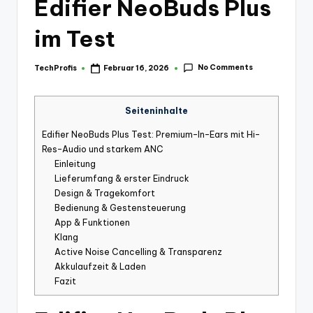
Edifier NeoBuds Plus
im Test
No Comments
TechProfis
Februar 16, 2026
Posted
by
Seiteninhalte
Edifier NeoBuds Plus Test: Premium-In-Ears mit Hi-
Res-Audio und starkem ANC
Einleitung
Lieferumfang & erster Eindruck
Design & Tragekomfort
Bedienung & Gestensteuerung
App & Funktionen
Klang
Active Noise Cancelling & Transparenz
Akkulaufzeit & Laden
Fazit