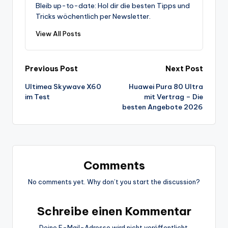
Bleib up-to-date: Hol dir die besten Tipps und
Tricks wöchentlich per Newsletter.
View All Posts
Post
Previous Post
Next Post
Ultimea Skywave X60
Huawei Pura 80 Ultra
navigation
im Test
mit Vertrag – Die
besten Angebote 2026
Comments
No comments yet. Why don’t you start the discussion?
Schreibe einen Kommentar
Deine E-Mail-Adresse wird nicht veröffentlicht.