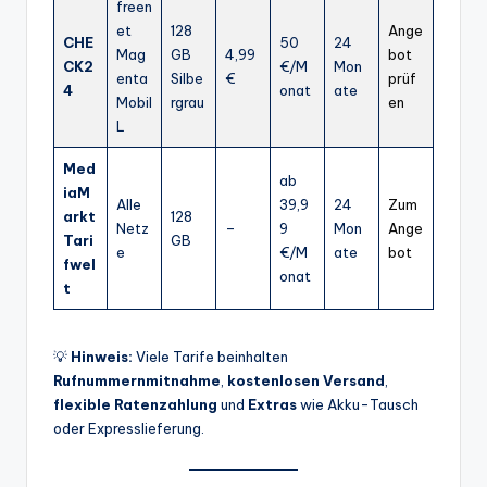
freen
et
128
Ange
CHE
50
24
Mag
GB
4,99
bot
CK2
€/M
Mon
enta
Silbe
€
prüf
4
onat
ate
Mobil
rgrau
en
L
Med
ab
iaM
Alle
39,9
24
Zum
arkt
128
Netz
–
9
Mon
Ange
Tari
GB
e
€/M
ate
bot
fwel
onat
t
💡
Hinweis:
Viele Tarife beinhalten
Rufnummernmitnahme
,
kostenlosen Versand
,
flexible Ratenzahlung
und
Extras
wie Akku-Tausch
oder Expresslieferung.