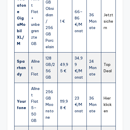
GB
afon
t
Obsi
e
Flat
66–
dian
36
Jetzt
Gig
+
86
/
1 €
Mon
siche
aMo
unbe
€/M
256
ate
rn
bil
gren
onat
GB
XL/
zte
Porc
M
GB
elain
128
34,9
Spa
Allne
24
GB/2
49,9
9
Top
rhan
t
Mon
56
5 €
€/M
Deal
dy
Flat
ate
GB
onat
Allne
256
t
GB
23
36
Hier
Your
Flat
119,9
Moo
€/M
Mon
klick
fone
5–
8 €
nsto
onat
ate
en
50
ne
GB