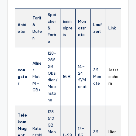
Spei
Tarif
cher
Einm
Mon
Anbi
&
Lauf
&
alpre
atsr
Link
eter
Date
zeit
Farb
is
ate
n
e
128–
256
Allne
GB
14–
con
t
36
Jetzt
Obsi
24
gsta
Flat
16 €
Mon
siche
dian/
€/M
r
M +
ate
rn
Moo
onat
GB+
nsto
ne
128–
Tele
512
kom
GB
Mag
Rate
17–
Moo
36
Hier
ent
nzahl
1–99
86