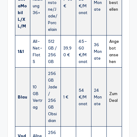
nsto
Mon
best
aMo
ung
€
€/M
ne/J
ate
ellen
bil
36×
onat
ade/
L/X
Porc
L/M
elain
All-
512
45–
Ange
36
Net-
GB /
39,9
60
bot
1&1
Mon
Flat
256
0 €
€/M
anse
ate
S
GB
onat
hen
256
GB
10
Jade
54
24
GB
/
Zum
Blau
1 €
€/M
Mon
Vertr
256
Deal
onat
ate
ag
GB
Obsi
dian
256
Vod
Allne