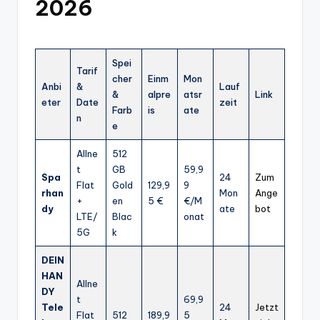
2026
Spei
Tarif
cher
Einm
Mon
Anbi
&
Lauf
&
alpre
atsr
Link
eter
Date
zeit
Farb
is
ate
n
e
Allne
512
t
GB
59,9
Spa
24
Zum
Flat
Gold
129,9
9
rhan
Mon
Ange
+
en
5 €
€/M
dy
ate
bot
LTE/
Blac
onat
5G
k
DEIN
HAN
Allne
DY
t
69,9
Tele
24
Jetzt
Flat
512
189,9
5