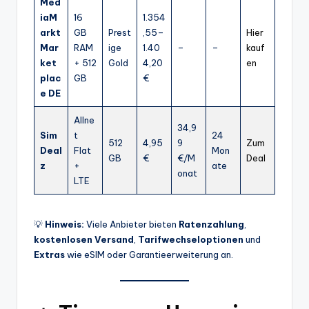
Med
iaM
16
1.354
arkt
GB
Prest
,55–
Hier
Mar
RAM
ige
1.40
–
–
kauf
ket
+ 512
Gold
4,20
en
plac
GB
€
e DE
Allne
34,9
Sim
t
24
512
4,95
9
Zum
Deal
Flat
Mon
GB
€
€/M
Deal
z
+
ate
onat
LTE
💡
Hinweis:
Viele Anbieter bieten
Ratenzahlung
,
kostenlosen Versand
,
Tarifwechseloptionen
und
Extras
wie eSIM oder Garantieerweiterung an.