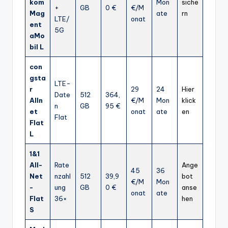
kom
Mon
siche
+
GB
0 €
€/M
Mag
ate
rn
LTE/
onat
ent
5G
aMo
bil L
con
gsta
LTE-
r
29
24
Hier
Date
512
364,
Alln
€/M
Mon
klick
n
GB
95 €
et
onat
ate
en
Flat
Flat
L
1&1
All-
Rate
Ange
45
36
Net
nzahl
512
39,9
bot
€/M
Mon
-
ung
GB
0 €
anse
onat
ate
Flat
36×
hen
S