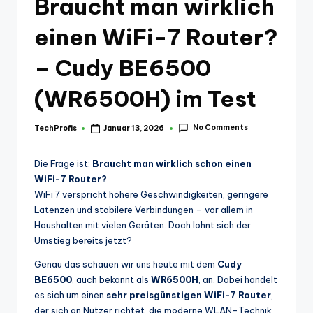
Braucht man wirklich
einen WiFi-7 Router?
– Cudy BE6500
(WR6500H) im Test
No Comments
TechProfis
Januar 13, 2026
Posted
by
Die Frage ist:
Braucht man wirklich schon einen
WiFi-7 Router?
WiFi 7 verspricht höhere Geschwindigkeiten, geringere
Latenzen und stabilere Verbindungen – vor allem in
Haushalten mit vielen Geräten. Doch lohnt sich der
Umstieg bereits jetzt?
Genau das schauen wir uns heute mit dem
Cudy
BE6500
, auch bekannt als
WR6500H
, an. Dabei handelt
es sich um einen
sehr preisgünstigen WiFi-7 Router
,
der sich an Nutzer richtet, die moderne WLAN-Technik