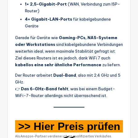
1× 2,5-Gigabit-Port
(WAN, Verbindung zum ISP-
Router)
4× Gigabit-LAN-Ports
für kabelgebundene
Geräte
Gerade für Geräte wie
Gaming-PCs, NAS-Systeme
oder Workstations
sind kabelgebundene Verbindungen
weiterhin ideal, wenn maximale Stabilität gefragt ist.
Ziel dieses Routers ist es jedoch, dank WiFi 7 auch
kabellos eine sehr ähnliche Performance
zu liefern.
Der Router arbeitet
Dual-Band
, also mit 2,4 GHz und 5
GHz.
👉
Das 6-GHz-Band fehlt
, was bei einem Budget-
WiFi-7-Router allerdings nicht überraschend ist.
>> Hier Preis prüfen
Als Amazon-Partner verdiene ich an qualifizierten Verkäufen.