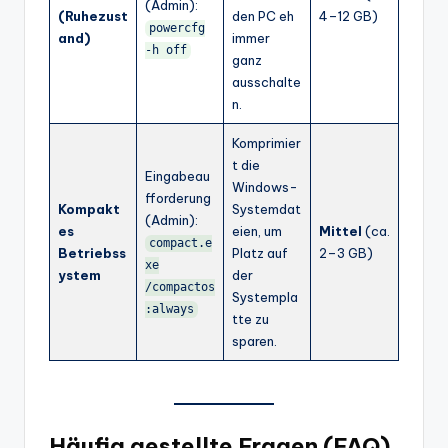
(Admin):
(Ruhezust
den PC eh
4–12 GB)
powercfg
and)
immer
-h off
ganz
ausschalte
n.
Komprimier
t die
Eingabeau
Windows-
fforderung
Kompakt
Systemdat
(Admin):
es
eien, um
Mittel
(ca.
compact.e
Betriebss
Platz auf
2–3 GB)
xe
ystem
der
/compactos
Systempla
:always
tte zu
sparen.
Häufig gestellte Fragen (FAQ)