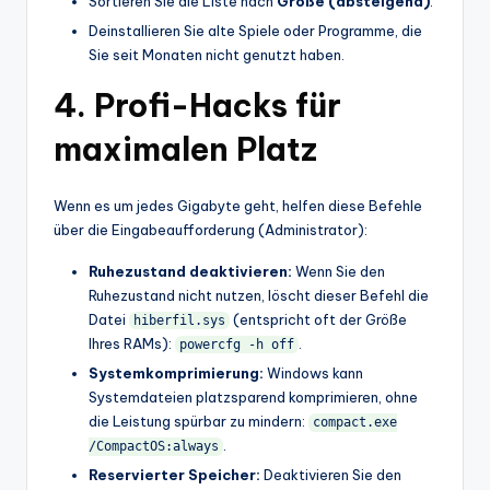
Sortieren Sie die Liste nach
Größe (absteigend)
.
Deinstallieren Sie alte Spiele oder Programme, die
Sie seit Monaten nicht genutzt haben.
4. Profi-Hacks für
maximalen Platz
Wenn es um jedes Gigabyte geht, helfen diese Befehle
über die Eingabeaufforderung (Administrator):
Ruhezustand deaktivieren:
Wenn Sie den
Ruhezustand nicht nutzen, löscht dieser Befehl die
Datei
(entspricht oft der Größe
hiberfil.sys
Ihres RAMs):
.
powercfg -h off
Systemkomprimierung:
Windows kann
Systemdateien platzsparend komprimieren, ohne
die Leistung spürbar zu mindern:
compact.exe
.
/CompactOS:always
Reservierter Speicher:
Deaktivieren Sie den