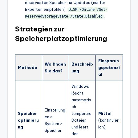
reservierten Speicher für Updates (nur für
Experten empfohlen):
DISM /Online /Set-
.
ReservedStorageState /State:Disabled
Strategien zur
Speicherplatzoptimierung
Einsparun
Wo finden
Beschreib
Methode
gspotenzi
Sie das?
ung
al
Windows
löscht
automatis
ch
Einstellung
Speicher
temporäre
Mittel
en >
optimieru
Dateien
(kontinuierl
System >
ng
und leert
ich)
Speicher
den