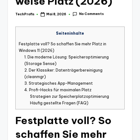
weise Platz (2026)
No Comments
TechProfis
Mai 8, 2026
Posted
by
Seiteninhalte
Festplatte voll? So schaffen Sie mehr Platz in
Windows 11 (2026)
1. Die moderne Lösung: Speicheroptimierung
(Storage Sense)
2. Der Klassiker: Datenträgerbereinigung
(cleanmgr)
3. Strategisches App-Management
4. Profi-Hacks für maximalen Platz
Strategien zur Speicherplatzoptimierung
Häufig gestellte Fragen (FAQ)
Festplatte voll? So
schaffen Sie mehr