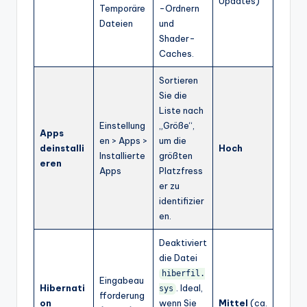
Updates)
Temporäre
-Ordnern
Dateien
und
Shader-
Caches.
Sortieren
Sie die
Liste nach
Einstellung
„Größe“,
Apps
en > Apps >
um die
deinstalli
Hoch
Installierte
größten
eren
Apps
Platzfress
er zu
identifizier
en.
Deaktiviert
die Datei
hiberfil.
Eingabeau
Hibernati
. Ideal,
sys
fforderung
on
wenn Sie
Mittel
(ca.