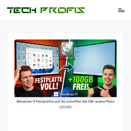
Skip
T
News
to
und
e
content
Tests
c
zu
PCs
h
-
P
Hardware
r
-
Software
of
-
i
Tipps
-
s
Test
Windows 11 Festplatte voll So schaffen Sie GB-weise Platz
-
(2026)
Berichte
und
mehr.