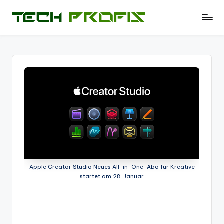
Skip
T
News
to
und
e
content
Tests
c
zu
PCs
h
-
P
Hardware
r
-
Software
of
-
i
Tipps
-
s
Test
Apple Creator Studio Neues All-in-One-Abo für Kreative
startet am 28. Januar
-
Berichte
und
mehr.