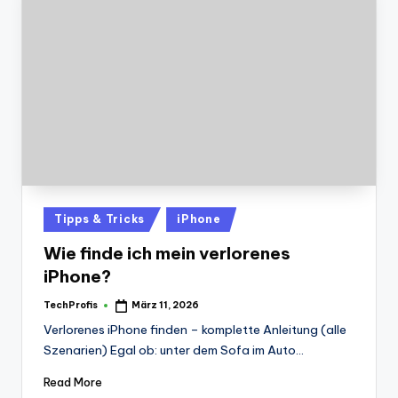
Posted
Tipps & Tricks
iPhone
in
Wie finde ich mein verlorenes
iPhone?
TechProfis
März 11, 2026
Posted
by
Verlorenes iPhone finden – komplette Anleitung (alle
Szenarien) Egal ob: unter dem Sofa im Auto…
Read More