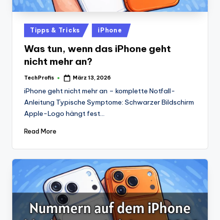
Posted
Tipps & Tricks
iPhone
in
Was tun, wenn das iPhone geht
nicht mehr an?
TechProfis
März 13, 2026
Posted
by
iPhone geht nicht mehr an – komplette Notfall-
Anleitung Typische Symptome: Schwarzer Bildschirm
Apple-Logo hängt fest…
Read More