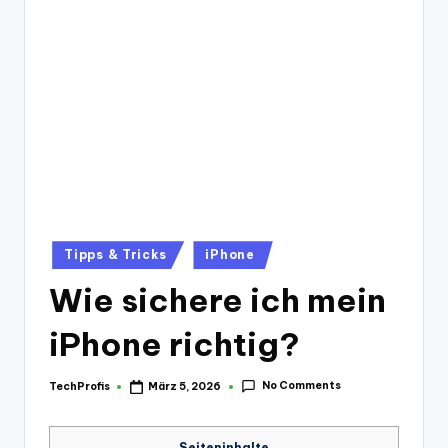
Posted
Tipps & Tricks
iPhone
in
Wie sichere ich mein
iPhone richtig?
No Comments
TechProfis
März 5, 2026
Posted
by
Seiteninhalte