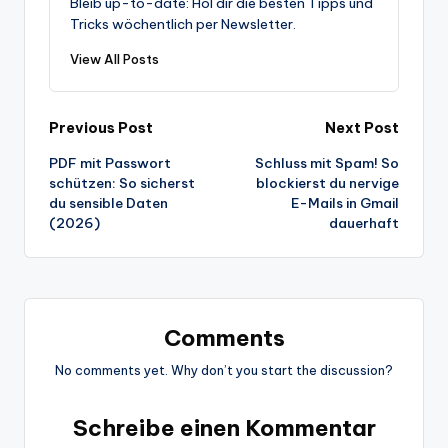
Bleib up-to-date: Hol dir die besten Tipps und
Tricks wöchentlich per Newsletter.
View All Posts
Post
Previous Post
Next Post
PDF mit Passwort
Schluss mit Spam! So
navigation
schützen: So sicherst
blockierst du nervige
du sensible Daten
E-Mails in Gmail
(2026)
dauerhaft
Comments
No comments yet. Why don’t you start the discussion?
Schreibe einen Kommentar