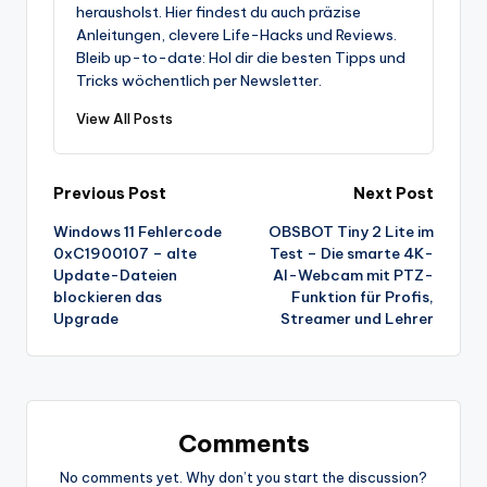
herausholst. Hier findest du auch präzise
Anleitungen, clevere Life-Hacks und Reviews.
Bleib up-to-date: Hol dir die besten Tipps und
Tricks wöchentlich per Newsletter.
View All Posts
Post
Previous Post
Next Post
Windows 11 Fehlercode
OBSBOT Tiny 2 Lite im
navigation
0xC1900107 – alte
Test – Die smarte 4K-
Update-Dateien
AI-Webcam mit PTZ-
blockieren das
Funktion für Profis,
Upgrade
Streamer und Lehrer
Comments
No comments yet. Why don’t you start the discussion?