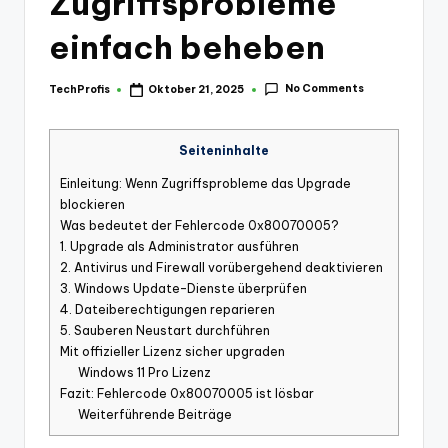
Zugriffsprobleme
einfach beheben
No Comments
TechProfis
Oktober 21, 2025
Posted
by
Seiteninhalte
Einleitung: Wenn Zugriffsprobleme das Upgrade
blockieren
Was bedeutet der Fehlercode 0x80070005?
1. Upgrade als Administrator ausführen
2. Antivirus und Firewall vorübergehend deaktivieren
3. Windows Update-Dienste überprüfen
4. Dateiberechtigungen reparieren
5. Sauberen Neustart durchführen
Mit offizieller Lizenz sicher upgraden
Windows 11 Pro Lizenz
Fazit: Fehlercode 0x80070005 ist lösbar
Weiterführende Beiträge