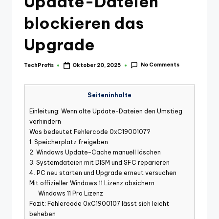
Update-Dateien
blockieren das
Upgrade
No Comments
TechProfis
Oktober 20, 2025
Posted
by
Seiteninhalte
Einleitung: Wenn alte Update-Dateien den Umstieg
verhindern
Was bedeutet Fehlercode 0xC1900107?
1. Speicherplatz freigeben
2. Windows Update-Cache manuell löschen
3. Systemdateien mit DISM und SFC reparieren
4. PC neu starten und Upgrade erneut versuchen
Mit offizieller Windows 11 Lizenz absichern
Windows 11 Pro Lizenz
Fazit: Fehlercode 0xC1900107 lässt sich leicht
beheben