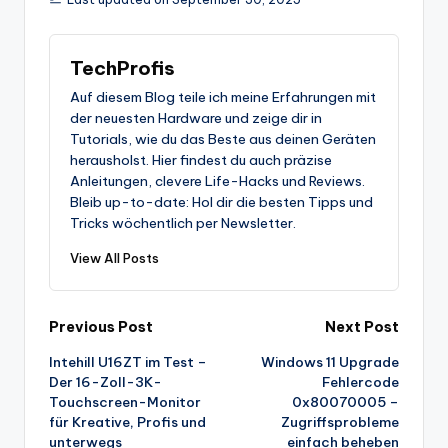
TechProfis
Auf diesem Blog teile ich meine Erfahrungen mit
der neuesten Hardware und zeige dir in
Tutorials, wie du das Beste aus deinen Geräten
herausholst. Hier findest du auch präzise
Anleitungen, clevere Life-Hacks und Reviews.
Bleib up-to-date: Hol dir die besten Tipps und
Tricks wöchentlich per Newsletter.
View All Posts
Post
Previous Post
Next Post
Intehill U16ZT im Test –
Windows 11 Upgrade
navigation
Der 16-Zoll-3K-
Fehlercode
Touchscreen-Monitor
0x80070005 –
für Kreative, Profis und
Zugriffsprobleme
unterwegs
einfach beheben