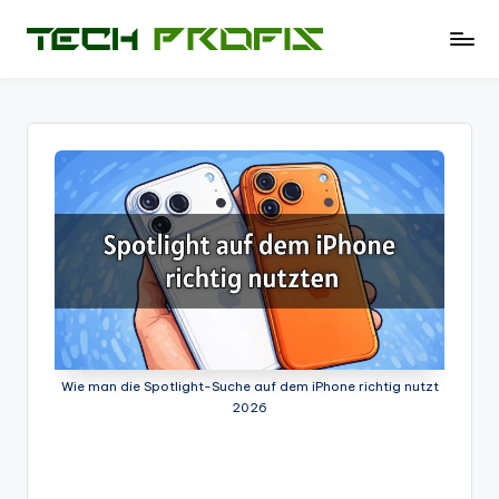
Skip
T
News
to
und
e
content
Tests
c
zu
PCs
h
-
P
Hardware
r
-
Software
of
-
i
Tipps
-
s
Test
Wie man die Spotlight-Suche auf dem iPhone richtig nutzt
-
2026
Berichte
und
mehr.