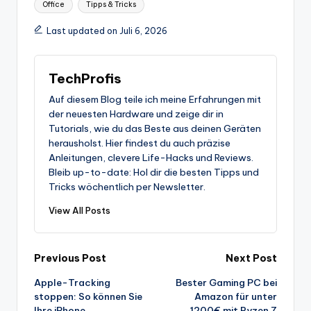
Office
Tipps & Tricks
Last updated on Juli 6, 2026
TechProfis
Auf diesem Blog teile ich meine Erfahrungen mit
der neuesten Hardware und zeige dir in
Tutorials, wie du das Beste aus deinen Geräten
herausholst. Hier findest du auch präzise
Anleitungen, clevere Life-Hacks und Reviews.
Bleib up-to-date: Hol dir die besten Tipps und
Tricks wöchentlich per Newsletter.
View All Posts
Post
Previous Post
Next Post
Apple-Tracking
Bester Gaming PC bei
navigation
stoppen: So können Sie
Amazon für unter
Ihre iPhone
1200€ mit Ryzen 7