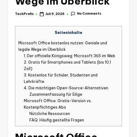
Wege im Überblick
No Comments
TechProfis
Juli 9, 2026
Posted
by
Seiteninhalte
Microsoft Office kostenlos nutzen: Geniale und
legale Wege im Überblick
1. Der offizielle Königsweg: Microsoft 365 im Web
2. Gratis für Smartphones und Tablets (bis 10,1
Zoll)
3. Kostenlos für Schüler, Studenten und
Lehrkräfte
4. Die mächtigen Open-Source-Alternativen
Zusammenfassung für Eilige
Microsoft Office: Gratis-Version vs.
Kostenpflichtiges Abo
Nützliche Ressourcen
FAQ: Häufig gestellte Fragen
Microsoft Office