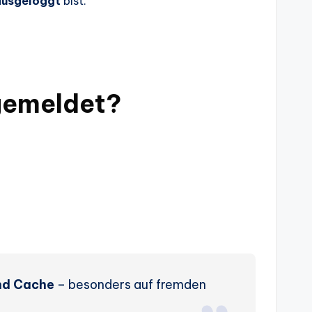
ausgeloggt
bist.
bgemeldet?
und Cache
– besonders auf fremden