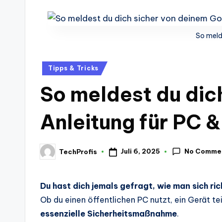
-
Berichte
und
So meld
mehr.
Posted
Tipps & Tricks
in
So meldest du dic
Anleitung für PC 
No Comme
Juli 6, 2025
TechProfis
Posted
by
Du hast dich jemals gefragt, wie man sich 
Ob du einen öffentlichen PC nutzt, ein Gerät t
essenzielle Sicherheitsmaßnahme
.