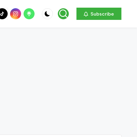
be
ik
Instagram
Linktree
Subscribe
ok