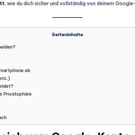
tt
, wie du dich sicher und vollständig von deinem Goog
Seiteninhalte
melden?
Smartphone ab
etc.)
eldet?
ne Privatsphäre
ach