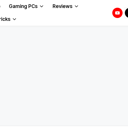
e
Gaming PCs
Reviews
Youtu
T
T
ricks