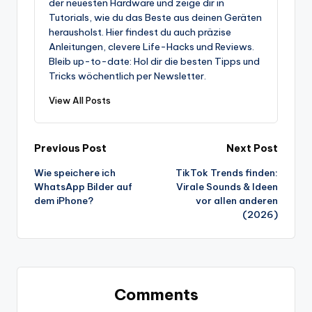
der neuesten Hardware und zeige dir in
Tutorials, wie du das Beste aus deinen Geräten
herausholst. Hier findest du auch präzise
Anleitungen, clevere Life-Hacks und Reviews.
Bleib up-to-date: Hol dir die besten Tipps und
Tricks wöchentlich per Newsletter.
View All Posts
Post
Previous Post
Next Post
Wie speichere ich
TikTok Trends finden:
navigation
WhatsApp Bilder auf
Virale Sounds & Ideen
dem iPhone?
vor allen anderen
(2026)
Comments