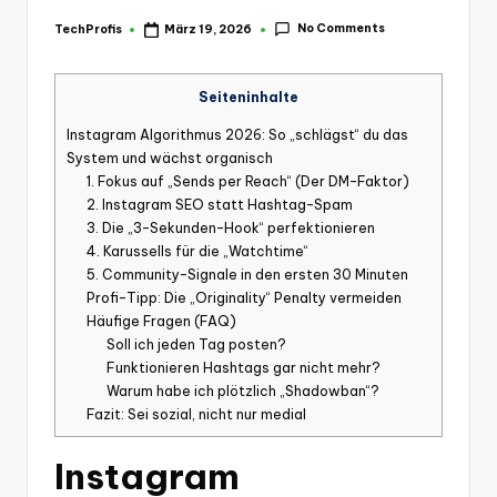
No Comments
TechProfis
März 19, 2026
Posted
by
Seiteninhalte
Instagram Algorithmus 2026: So „schlägst“ du das
System und wächst organisch
1. Fokus auf „Sends per Reach“ (Der DM-Faktor)
2. Instagram SEO statt Hashtag-Spam
3. Die „3-Sekunden-Hook“ perfektionieren
4. Karussells für die „Watchtime“
5. Community-Signale in den ersten 30 Minuten
Profi-Tipp: Die „Originality“ Penalty vermeiden
Häufige Fragen (FAQ)
Soll ich jeden Tag posten?
Funktionieren Hashtags gar nicht mehr?
Warum habe ich plötzlich „Shadowban“?
Fazit: Sei sozial, nicht nur medial
Instagram