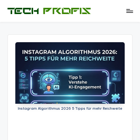
Skip
T
News
to
und
e
content
Tests
c
zu
PCs
h
-
P
Hardware
r
-
Software
of
-
i
Tipps
-
s
Test
Instagram Algorithmus 2026 5 Tipps für mehr Reichweite
-
Berichte
und
mehr.