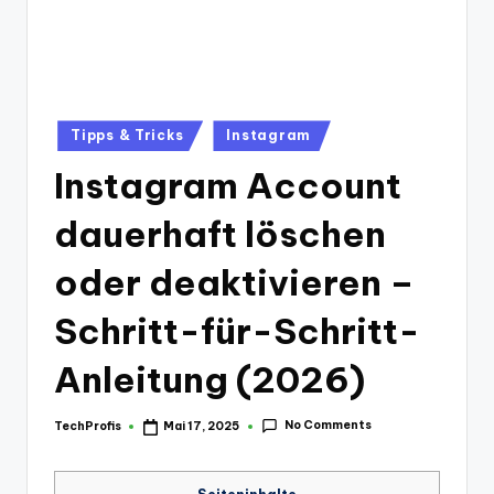
Posted
Tipps & Tricks
Instagram
in
Instagram Account
dauerhaft löschen
oder deaktivieren –
Schritt-für-Schritt-
Anleitung (2026)
No Comments
TechProfis
Mai 17, 2025
Posted
by