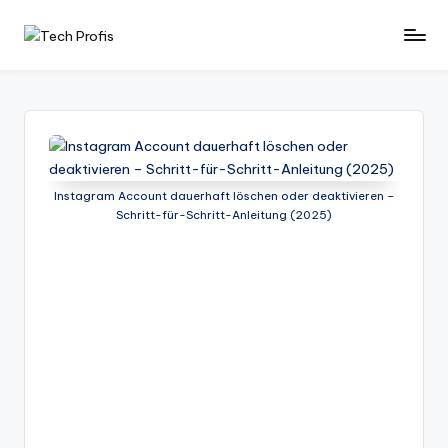
Skip
T
News
to
und
e
content
Tests
c
zu
PCs
h
-
P
Hardware
Instagram Account dauerhaft löschen oder deaktivieren –
Schritt-für-Schritt-Anleitung (2025)
r
-
Software
of
-
i
Tipps
-
s
Test
-
Berichte
und
mehr.