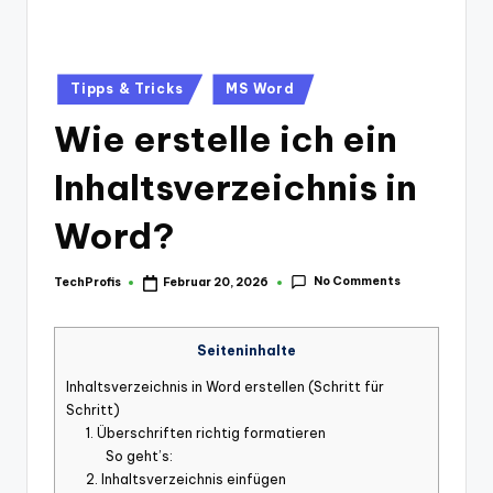
Posted
Tipps & Tricks
MS Word
in
Wie erstelle ich ein
Inhaltsverzeichnis in
Word?
No Comments
TechProfis
Februar 20, 2026
Posted
by
Seiteninhalte
Inhaltsverzeichnis in Word erstellen (Schritt für
Schritt)
1. Überschriften richtig formatieren
So geht’s:
2. Inhaltsverzeichnis einfügen