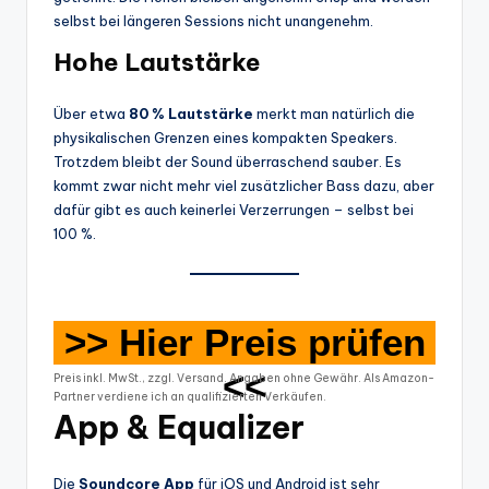
selbst bei längeren Sessions nicht unangenehm.
Hohe Lautstärke
Über etwa
80 % Lautstärke
merkt man natürlich die
physikalischen Grenzen eines kompakten Speakers.
Trotzdem bleibt der Sound überraschend sauber. Es
kommt zwar nicht mehr viel zusätzlicher Bass dazu, aber
dafür gibt es auch keinerlei Verzerrungen – selbst bei
100 %.
>> Hier Preis prüfen
<<
Preis inkl. MwSt., zzgl. Versand. Angaben ohne Gewähr. Als Amazon-
Partner verdiene ich an qualifizierten Verkäufen.
App & Equalizer
Die
Soundcore App
für iOS und Android ist sehr