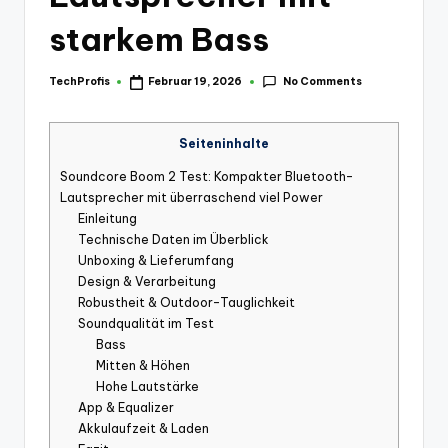
starkem Bass
No Comments
TechProfis
Februar 19, 2026
Posted
by
Seiteninhalte
Soundcore Boom 2 Test: Kompakter Bluetooth-
Lautsprecher mit überraschend viel Power
Einleitung
Technische Daten im Überblick
Unboxing & Lieferumfang
Design & Verarbeitung
Robustheit & Outdoor-Tauglichkeit
Soundqualität im Test
Bass
Mitten & Höhen
Hohe Lautstärke
App & Equalizer
Akkulaufzeit & Laden