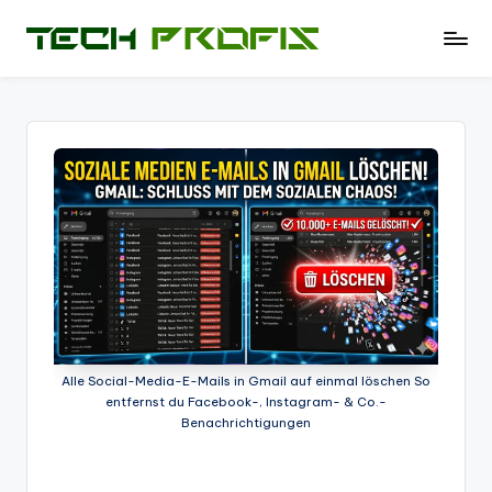
Skip
T
News
to
und
e
content
Tests
c
zu
PCs
h
-
P
Hardware
r
-
Software
of
-
i
Tipps
-
s
Test
Alle Social-Media-E-Mails in Gmail auf einmal löschen So
-
entfernst du Facebook-, Instagram- & Co.-
Berichte
Benachrichtigungen
und
mehr.