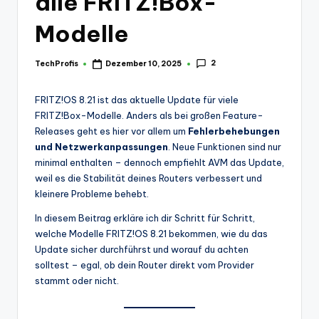
alle FRITZ!Box-
Modelle
2
TechProfis
Dezember 10, 2025
Posted
by
FRITZ!OS 8.21 ist das aktuelle Update für viele
FRITZ!Box-Modelle. Anders als bei großen Feature-
Releases geht es hier vor allem um
Fehlerbehebungen
und Netzwerkanpassungen
. Neue Funktionen sind nur
minimal enthalten – dennoch empfiehlt AVM das Update,
weil es die Stabilität deines Routers verbessert und
kleinere Probleme behebt.
In diesem Beitrag erkläre ich dir Schritt für Schritt,
welche Modelle FRITZ!OS 8.21 bekommen, wie du das
Update sicher durchführst und worauf du achten
solltest – egal, ob dein Router direkt vom Provider
stammt oder nicht.