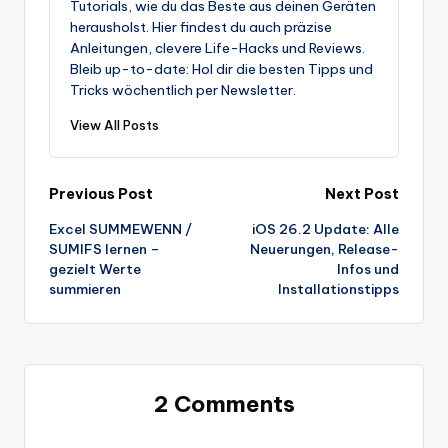
Tutorials, wie du das Beste aus deinen Geräten
herausholst. Hier findest du auch präzise
Anleitungen, clevere Life-Hacks und Reviews.
Bleib up-to-date: Hol dir die besten Tipps und
Tricks wöchentlich per Newsletter.
View All Posts
Post
Previous Post
Next Post
Excel SUMMEWENN /
iOS 26.2 Update: Alle
navigation
SUMIFS lernen –
Neuerungen, Release-
gezielt Werte
Infos und
summieren
Installationstipps
2 Comments