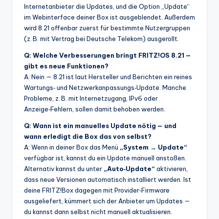
Internetanbieter die Updates, und die Option „Update“
im Webinterface deiner Box ist ausgeblendet. Außerdem
wird 8.21 offenbar zuerst für bestimmte Nutzergruppen
(z. B. mit Vertrag bei Deutsche Telekom) ausgerollt.
Q: Welche Verbesserungen bringt FRITZ!OS 8.21 —
gibt es neue Funktionen?
A: Nein — 8.21 ist laut Hersteller und Berichten ein reines
Wartungs‑ und Netzwerkanpassungs‑Update. Manche
Probleme, z. B. mit Internetzugang, IPv6 oder
Anzeige‑Fehlern, sollen damit behoben werden.
Q: Wann ist ein manuelles Update nötig — und
wann erledigt die Box das von selbst?
A: Wenn in deiner Box das Menü
„System → Update“
verfügbar ist, kannst du ein Update manuell anstoßen.
Alternativ kannst du unter
„Auto‑Update“
aktivieren,
dass neue Versionen automatisch installiert werden. Ist
deine FRITZ!Box dagegen mit Provider‑Firmware
ausgeliefert, kümmert sich der Anbieter um Updates —
du kannst dann selbst nicht manuell aktualisieren.