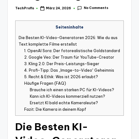
No Comments
TechProfis
März 24, 2026
Posted
by
Seiteninhalte
Die Besten KI-Video-Generatoren 2026: Wie du aus
Text komplette Filme erstellst
1. OpenAI Sora: Der fotorealistische Goldstandard
2. Google Veo: Der Traum für YouTube-Creator
3. Kling 2.0: Der Preis-Leistungs-Sieger
4. Profi-Tipp: Das „Image-to-Video“ Geheimnis
5. Recht & Ethik: Was ist 2026 erlaubt?
Häufige Fragen (FAQ)
Brauche ich einen starken PC für KI-Videos?
Kann ich KI-Videos kommerziell nutzen?
Ersetzt KI bald echte Kameraleute?
Fazit: Die Kamera in deinem Kopf
Die Besten KI-