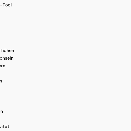
s-Tool
erhöhen
echseln
ern
en
en
vität