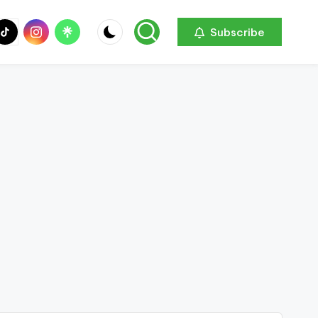
be
ik
Instagram
Linktree
Subscribe
ok