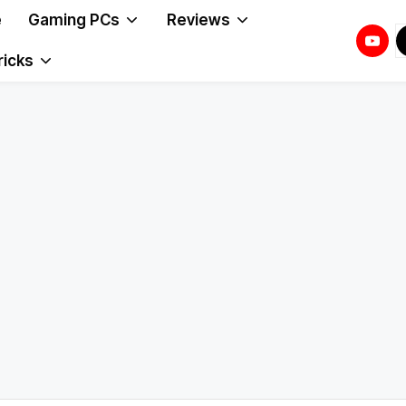
e
Gaming PCs
Reviews
Youtu
T
T
ricks