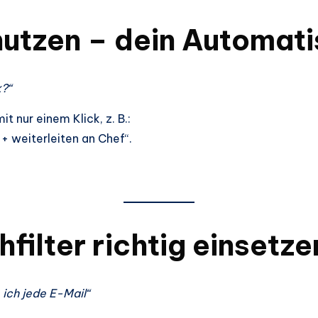
nutzen – dein Automat
k?“
 nur einem Klick, z. B.:
 + weiterleiten an Chef“.
filter richtig einsetze
 ich jede E-Mail“