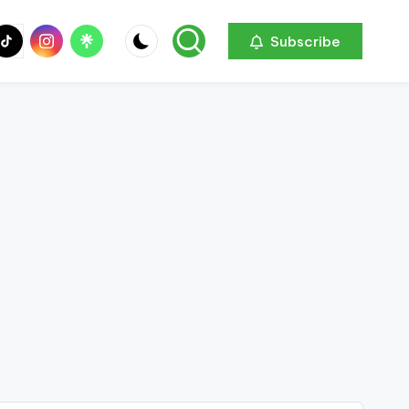
be
ik
Instagram
Linktree
Subscribe
ok