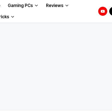
e
Gaming PCs
Reviews
Youtu
T
T
ricks