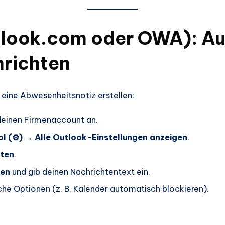
tlook.com oder OWA): A
nrichten
 eine Abwesenheitsnotiz erstellen:
deinen Firmenaccount an.
 (⚙️)
→
Alle Outlook-Einstellungen anzeigen
.
rten
.
den
und gib deinen Nachrichtentext ein.
che Optionen (z. B. Kalender automatisch blockieren).