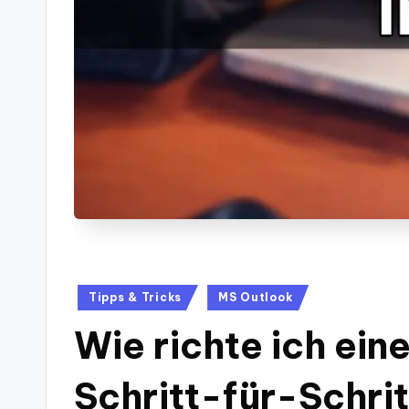
Posted
Tipps & Tricks
MS Outlook
in
Wie richte ich ein
Schritt-für-Schri