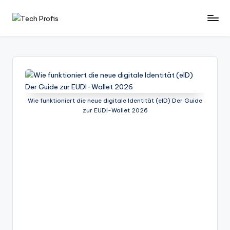
Skip
T
News
to
und
e
content
Tests
c
zu
PCs
h
-
P
Hardware
Wie funktioniert die neue digitale Identität (eID) Der Guide
zur EUDI-Wallet 2026
r
-
Software
of
-
i
Tipps
-
s
Test
-
Berichte
und
mehr.