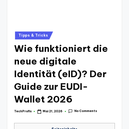
Posted
Tipps & Tricks
in
Wie funktioniert die
neue digitale
Identität (eID)? Der
Guide zur EUDI-
Wallet 2026
No Comments
TechProfis
Mai 21, 2026
Posted
by