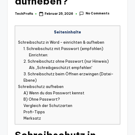
aufheben?
No Comments
TechProfis
Februar 25, 2026
Posted
by
Seiteninhalte
Schreibschutz in Word – einrichten & aufheben
1. Schreibschutz mit Passwort (empfohlen)
Einrichten:
2. Schreibschutz ohne Passwort (nur Hinweis)
Als „Schreibgeschützt empfehlen“
3. Schreibschutz beim Öffnen erzwingen (Datei-
Ebene)
Schreibschutz aufheben
A) Wenn du das Passwort kennst
B) Ohne Passwort?
Vergleich der Schutzarten
Profi-Tipps
Merksatz
Schreibschutz in