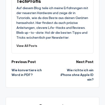
TechProfis
Auf diesem Blog teile ich meine Erfahrungen mit
der neuesten Hardware und zeige dir in
Tutorials, wie du das Beste aus deinen Geräten
herausholst. Hier findest du auch präzise
Anleitungen, clevere Life-Hacks und Reviews.
Bleib up-to-date: Hol dir die besten Tipps und
Tricks wöchentlich per Newsletter.
View All Posts
Post
Previous Post
Next Post
Wie konvertiere ich
Wie richte ich ein
navigation
Word in PDF?
iPhone ohne Apple ID
ein?