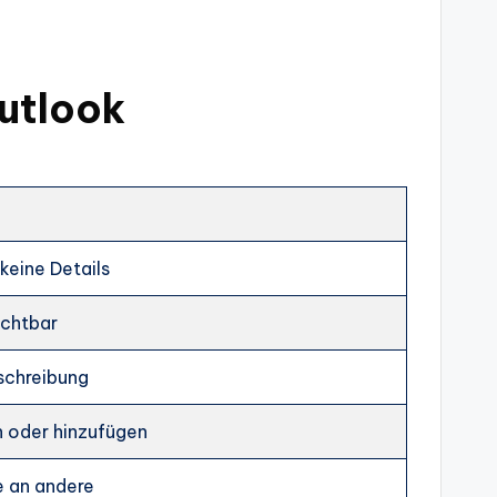
utlook
 keine Details
ichtbar
schreibung
n oder hinzufügen
e an andere