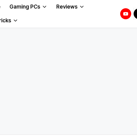
e
Gaming PCs
Reviews
Youtu
T
T
ricks