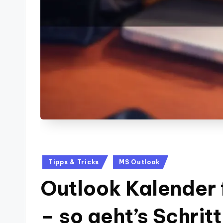
Posted
Tipps & Tricks
MS Outlook
in
Outlook Kalender 
– so geht’s Schritt