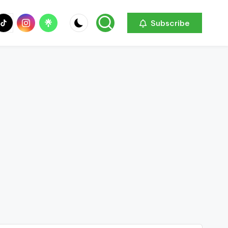
be
ik
Instagram
Linktree
Subscribe
ok