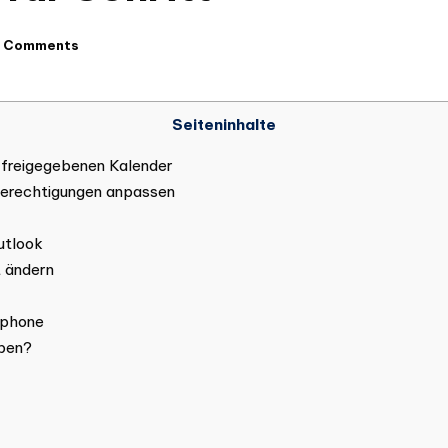
 Comments
Seiteninhalte
 freigegebenen Kalender
 Berechtigungen anpassen
utlook
t ändern
tphone
eben?