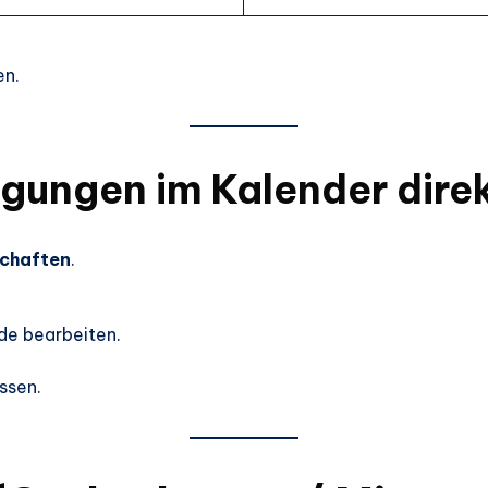
en.
gungen im Kalender dire
schaften
.
de bearbeiten.
ssen.